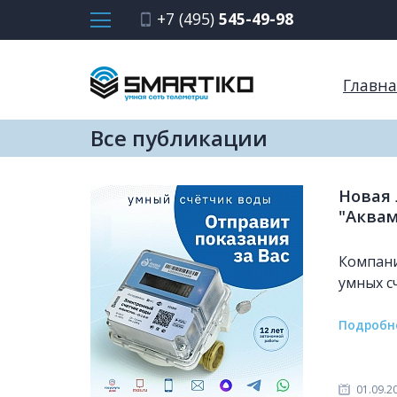
+7 (495)
545-49-98
Главна
Все публикации
Новая
"Аква
Компани
умных с
Подробн
01.09.2