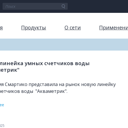
я
Продукты
О сети
Применен
 линейка умных счетчиков воды
метрик"
я Смартико представила на рынок новую линейку
четчиков воды "Акваметрик".
ее
025