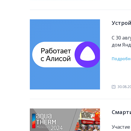
Устрой
С 30 ав
дом Янде
Подробн
30.08.2
Смарти
Участие