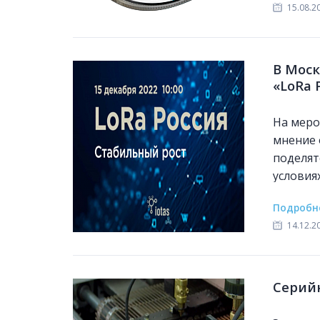
15.08.2
В Моск
«LoRa 
На меро
мнение 
поделят
условия
Подробн
14.12.2
Серий