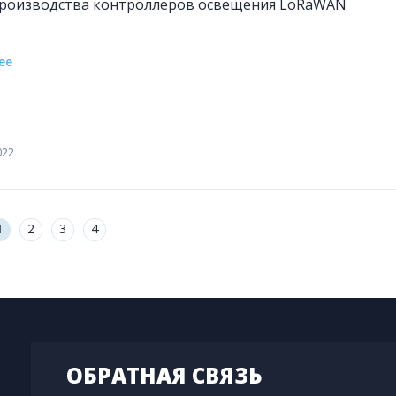
роизводства контроллеров освещения LoRaWAN
ее
022
1
2
3
4
ОБРАТНАЯ СВЯЗЬ