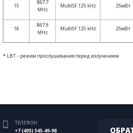
867.7
15
MultiSF 125 kHz
25мВт
MHz
867.9
16
MultiSF 125 kHz
25мВт
MHz
* LBT - режим прослушивания перед излучением
ТЕЛЕФОН:
ОБРА
+7 (495) 545-49-98