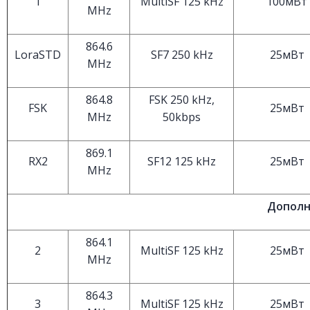
1
MultiSF 125 kHz
100мВт
MHz
864.6
LoraSTD
SF7 250 kHz
25мВт
MHz
864.8
FSK 250 kHz,
FSK
25мВт
MHz
50kbps
869.1
RX2
SF12 125 kHz
25мВт
MHz
Дополн
864.1
2
MultiSF 125 kHz
25мВт
MHz
864.3
3
MultiSF 125 kHz
25мВт