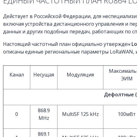
ЕДИНЫЙ ЧАСТОТНЫЙ ПЛАН RU864 L
Действует в Российской Федерации, для неспециализ
включая устройства дистанционного управления и пер
данных и других подобных передач, работающих по 
Настоящий частотный план официально утвержден
Lo
описаны единые региональные параметры LoRaWAN, и
Максималь
Канал
Несущая
Модуляция
ЭИМ
Дефолтные (
868.9
0
MultiSF 125 kHz
100мВт
MHz
869.1