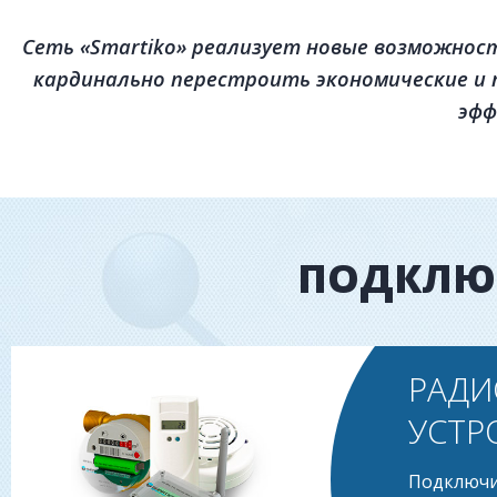
Сеть «Smartiko» реализует новые возможност
кардинально перестроить экономические и 
эфф
ПОДКЛЮЧ
РАДИ
УСТР
Подключит