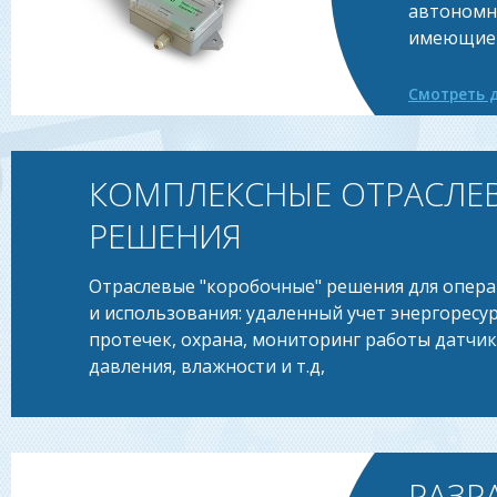
автономн
имеющие 
Смотреть 
КОМПЛЕКСНЫЕ ОТРАСЛЕ
РЕШЕНИЯ
Отраслевые "коробочные" решения для опер
и использования: удаленный учет энергоресур
протечек, охрана, мониторинг работы датчи
давления, влажности и т.д,
РАЗР