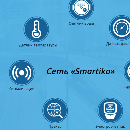
Счетчик воды
Датчик давл
Датчик температуры
Cеть «Smartiko»
Те
Сигнализация
Трекер
Электросчетчик