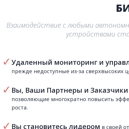
Б
Взаимодействие с любыми автономн
устройствами ста
Удаленный мониторинг и управ
прежде недоступные из-за сверхвысоких ц
Вы, Ваши Партнеры и Заказчик
позволяющие многократно повысить эффек
роста.
Вы становитесь лидером
в своей о