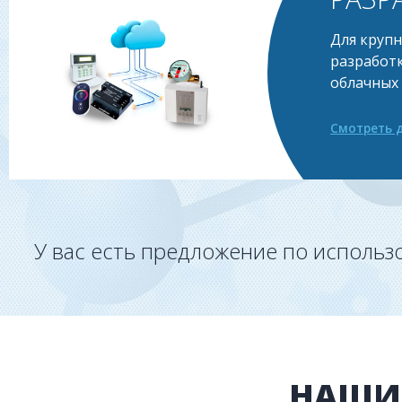
Для круп
разработк
облачных
Смотреть 
У вас есть предложение по исполь
НАШИ