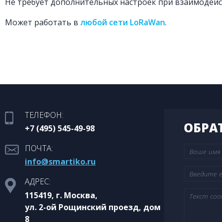
Не требует дополнительных настроек при взаимодейс
Может работать в
любой сети LoRaWan
.
ТЕЛЕФОН:
ОБРА
+7 (495) 545-49-98
ПОЧТА:
info@smartiko.ru
АДРЕС:
115419, г. Москва,
ул. 2-ой Рощинский проезд, дом
8