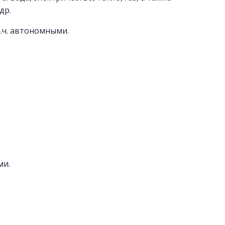
др.
.ч. автономными.
ми.