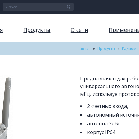
я
Продукты
О сети
Применен
Главная
»
Продукты
»
Радиомод
Предназначен для рабо
универсального автоно
мГц, используя проток
2 счетных входа,
автономный источни
антенна 2dBi
корпус IP64