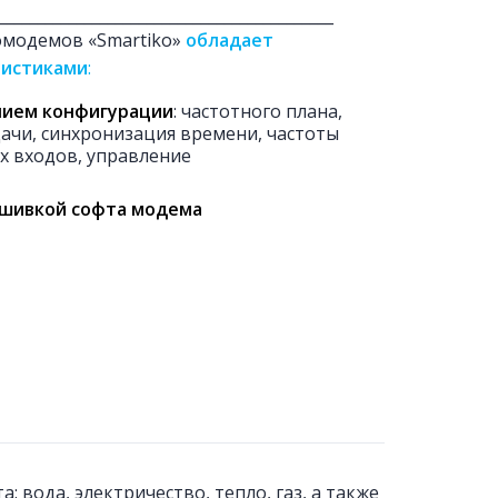
___________________________________________
омодемов «Smartiko»
обладает
ристиками
:
ием конфигурации
: частотного плана,
ачи, синхронизация времени, частоты
х входов, управление
шивкой софта модема
 вода, электричество, тепло, газ, а также