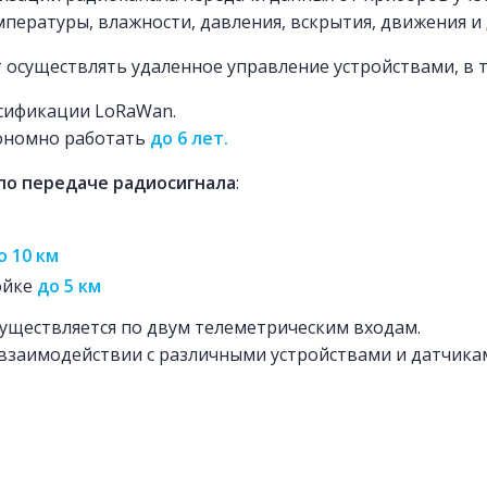
емпературы, влажности, давления, вскрытия, движения и 
 осуществлять удаленное управление устройствами, в т
ассификации LoRaWan.
тономно работать
до 6 лет.
по передаче радиосигнала
:
о 10 км
ойке
до 5 км
уществляется по двум телеметрическим входам.
взаимодействии с различными устройствами и датчика